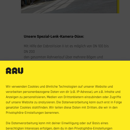
Unsere Spezial-Lenk-Kamera-Düse:
Mit Hilfe der CobraVision II ist es möglich von DN 100 bis
DN 200
den gesamten Rohrverlauf über mehrere Bögen und
Verzweigungen
zu reinigen und zu inspizieren.
Wir verwenden Cookies und ähnliche Technologien auf unserer Website und
verarbeiten personenbezogene Daten von dir (z.B. IP-Adresse), um z.B. Inhalte und
Anzeigen zu personalisieren, Medien von Drittanbietern einzubinden oder Zugriffe
auf unsere Website zu analysieren. Die Datenverarbeitung kann auch erst in Folge
gesetzter Cookies stattfinden. Wir teilen diese Daten mit Dritten, die wir in den
Privatsphäre-Einstellungen benennen.
Die Datenverarbeitung kann mit deiner Einwilligung oder auf Basis eines
berechtigten Interesses erfolgen, dem du in den Privatsphäre-Einstellungen