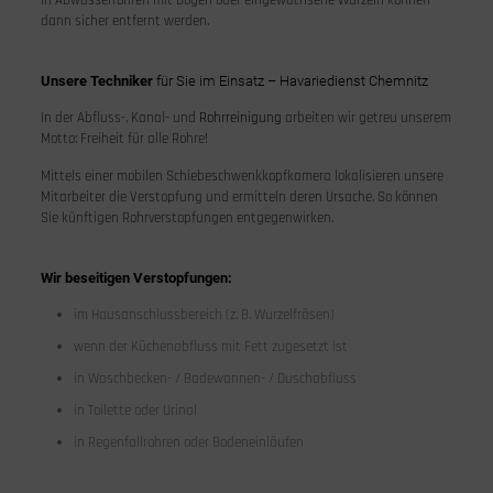
in Abwasserrohren mit Bögen oder eingewachsene Wurzeln können
dann sicher entfernt werden.
Unsere Techniker
für Sie im Einsatz –
Havarie
dienst Chemnitz
In der Abfluss-, Kanal- und
Rohrreinigung
arbeiten wir getreu unserem
Motto: Freiheit für alle Rohre!
Mittels einer mobilen Schiebeschwenkkopfkamera lokalisieren unsere
Mitarbeiter die Verstopfung und ermitteln deren Ursache. So können
Sie künftigen Rohrverstopfungen entgegenwirken.
Wir beseitigen Verstopfungen:
im Hausanschlussbereich (z. B. Wurzelfräsen)
wenn der Küchenabfluss mit Fett zugesetzt ist
in Waschbecken- / Badewannen- / Duschabfluss
in Toilette oder Urinal
in Regenfallrohren oder Bodeneinläufen