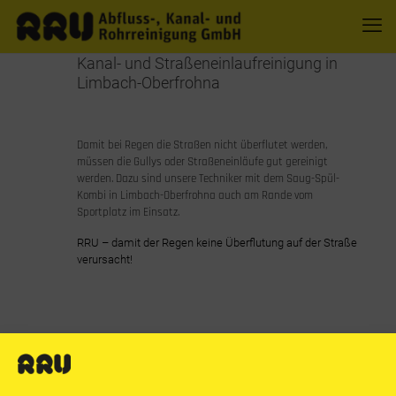
Kanal- und Straßeneinlaufreinigung in
Limbach-Oberfrohna
Damit bei Regen die Straßen nicht überflutet werden,
müssen die Gullys oder Straßeneinläufe gut gereinigt
werden. Dazu sind unsere Techniker mit dem Saug-Spül-
Kombi in Limbach-Oberfrohna auch am Rande vom
Sportplatz im Einsatz.
RRU – damit der Regen keine Überflutung auf der Straße
verursacht!
Ausgeführte Arbeiten:
Kanalreinigung