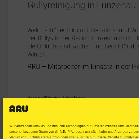
Gullyreinigung in Lunzenau
Welch schöner Blick auf die Rochsburg! W
der Gullys in der Region Lunzenau noch a
die Einläufe sind sauber und bereit für 
Winter.
RRU – Mitarbeiter im Einsatz in der H
Ausgeführte Arbeiten:
Kanalreinigung
Wir verwenden Cookies und ähnliche Technologien auf unserer Website und verarbeit
personenbezogene Daten von dir (z.B. IP-Adresse), um z.B. Inhalte und Anzeigen zu per
Medien von Drittanbietern einzubinden oder Zugriffe auf unsere Website zu analysier