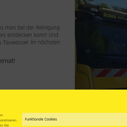
as man bei der Reinigung
lles entdecken kann! Und
das Tauwasser im nächsten
eimat!
en
Funktionale Cookies
sonalisieren,
en. Die